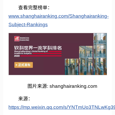
查看完整榜单：
www.shanghairanking.com/Shanghairanking-
Subject-Rankings
图片来源: shanghairanking.com
来源：
https://mp.weixin.qq.com/s/YNTmUo3TNLwKg