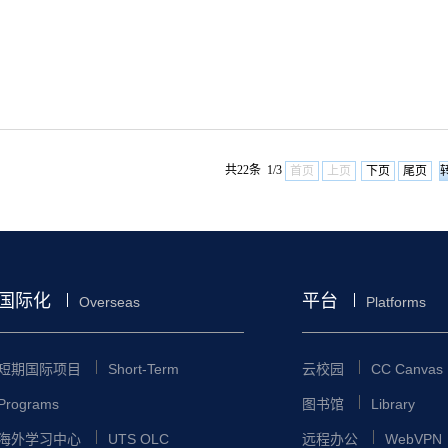
共22条 1/3
首页
上页
下页
尾页
国际化
平台
Overseas
Platforms
短期国际项目
Short-Term
云校园
CC Canvas
Programs
图书馆
Library
海外学习中心
UTS OLC
远程办公
WebVPN