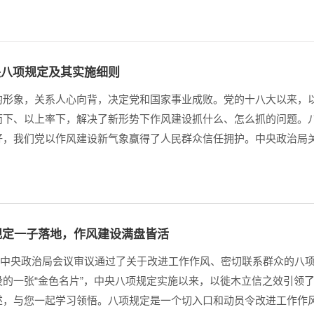
中央八项规定及其实施细则
的形象，关系人心向背，决定党和国家事业成败。党的十八大以来，
而下、以上率下，解决了新形势下作风建设抓什么、怎么抓的问题。
好，我们党以作风建设新气象赢得了人民群众信任拥护。中央政治局关
规定一子落地，作风建设满盘皆活
4日，中央政治局会议审议通过了关于改进工作作风、密切联系群众的
设的一张“金色名片”，中央八项规定实施以来，以徙木立信之效引领
述，与您一起学习领悟。八项规定是一个切入口和动员令改进工作作