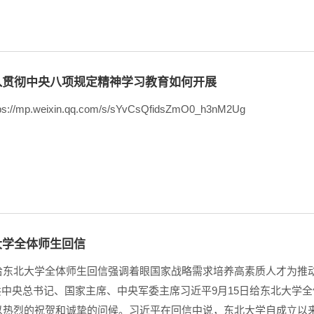
入贯彻中央八项规定精神学习教育如何开展
//mp.weixin.qq.com/s/sYvCsQfidsZmO0_h3nM2Ug
大学全体师生回信
给东北大学全体师生回信强调着眼国家战略需求培养高素质人才为推
中共中央总书记、国家主席、中央军委主席习近平9月15日给东北大学
以热烈的祝贺和诚挚的问候。习近平在回信中说，东北大学自成立以