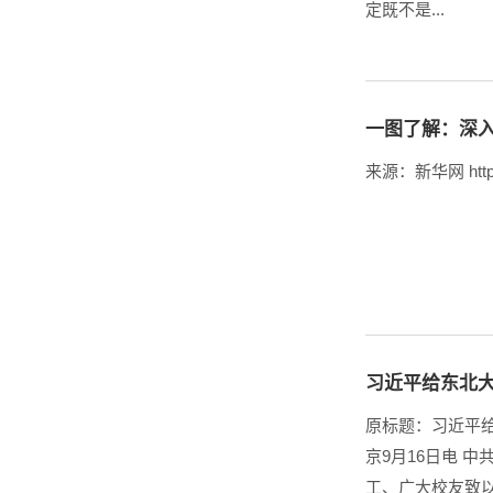
定既不是...
一图了解：深
来源：新华网 https:
习近平给东北
原标题：习近平
京9月16日电 
工、广大校友致