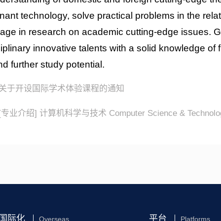
ant technology, solve practical problems in the relat
age in research on academic cutting-edge issues. G
ciplinary innovative talents with a solid knowledge of 
nd further study potential.
关于开设国际学术体验课程的通知
[专业介绍] 计算机科学与技术 Computer Science & Technolo
国际化
平台
Overseas
Platforms