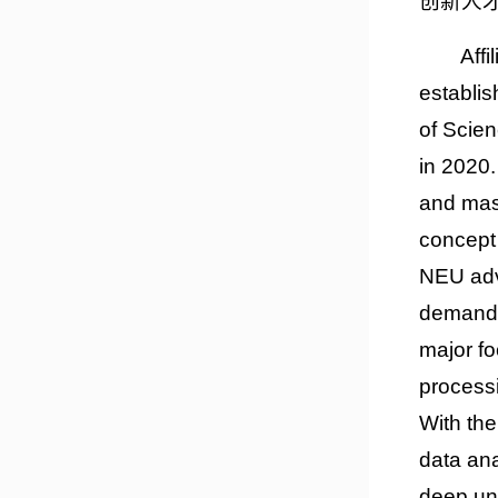
创新人
Aff
establis
of Scien
in 2020.
and mast
concept 
NEU adv
demands 
major fo
processi
With the
data ana
deep un