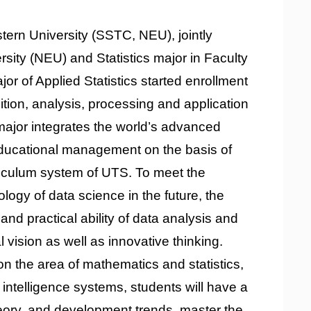
tern University (SSTC, NEU), jointly
rsity (NEU) and Statistics major in Faculty
r of Applied Statistics started enrollment
isition, analysis, processing and application
major integrates the world’s advanced
educational management on the basis of
riculum system of UTS. To meet the
ogy of data science in the future, the
and practical ability of data analysis and
vision as well as innovative thinking.
n the area of mathematics and statistics,
 intelligence systems, students will have a
eory, and development trends, master the