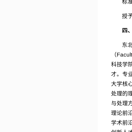
标准学
授予学
四
东
（Facu
科技学
才。专
大学核
处理的
与处理
理论前
学术前