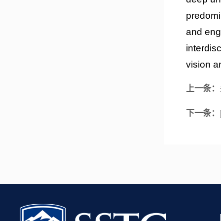
predomin
and eng
interdis
vision a
上一条：
下一条：