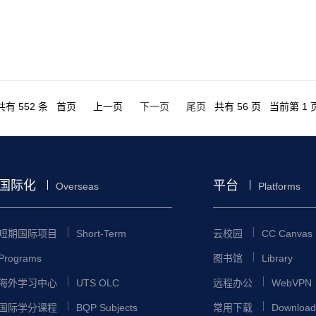
共有 552 条 首页 上一页
下一页
尾页
共有 56 页 当前第 1 
国际化
平台
Overseas
Platforms
短期国际项目
Short-Term
云校园
CC Canvas
Programs
图书馆
Library
海外学习中心
UTS OLC
远程办公
WebVPN
国际学分课程
BQP Subjects
常用下载
Download