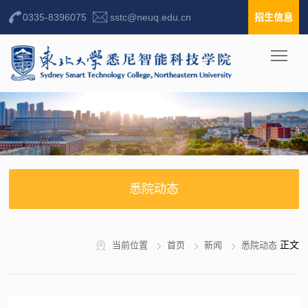
0335-8396075
sstc@neuq.edu.cn
招生信息
悉院动态
正文
当前位置
首页
新闻
悉院动态