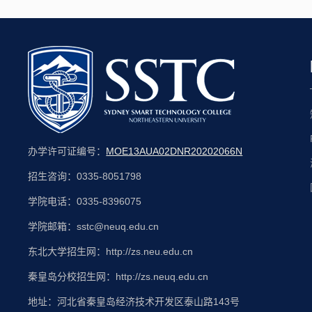
办学许可证编号：
MOE13AUA02DNR20202066N
招生咨询：0335-8051798
学院电话：0335-8396075
学院邮箱：sstc@neuq.edu.cn
东北大学招生网：http://zs.neu.edu.cn
秦皇岛分校招生网：http://zs.neuq.edu.cn
地址：河北省秦皇岛经济技术开发区泰山路143号