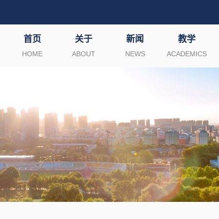
首页
关于
新闻
教学
HOME
ABOUT
NEWS
ACADEMICS