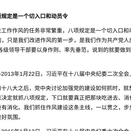
项规定是一个切入口和动员令
进工作作风的任务非常繁重，八项规定是一个切入口和
的，只是我们改进作风的第一步，是我们作为共产党人
”各级领导干部要以身作则、率先垂范，说到的就要做
。
—2013年1月22日，习近平在十八届中央纪委二次全
的十八大之后，党中央讨论加强党的建设如何抓时，就想
来决定就抓八项规定，下口就要真正把那块吃进去、消
没有消化。我们抓住作风建设这条主线，一以贯之，步
良好氛围。