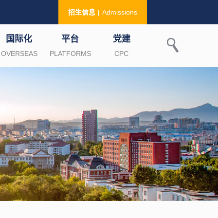
招生信息
|
Admissions
国际化
平台
党建
OVERSEAS
PLATFORMS
CPC