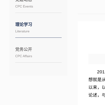
CPC Events
理论学习
Literature
党务公开
CPC Affairs
2
想就是
以来，
论述，