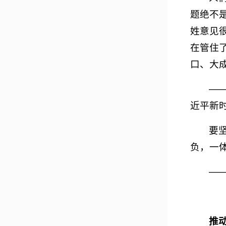
题绝不
姓意见
在管住
口、大
—
近平新
要
负，一
—
推