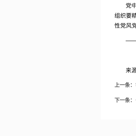
党
组织要
性党风
—
来
上一条：
下一条：