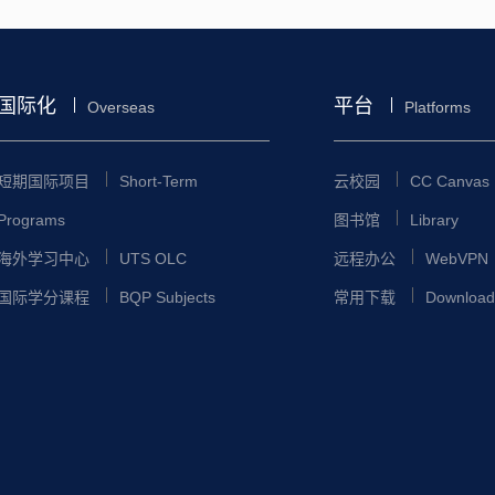
国际化
平台
Overseas
Platforms
短期国际项目
Short-Term
云校园
CC Canvas
Programs
图书馆
Library
海外学习中心
UTS OLC
远程办公
WebVPN
国际学分课程
BQP Subjects
常用下载
Download