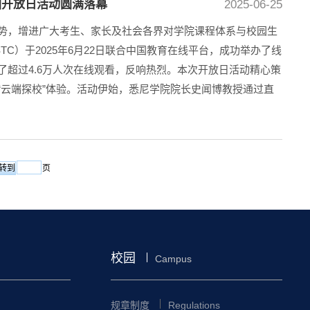
放日活动圆满落幕‍‍​
2025-06-25
势，增进广大考生、家长及社会各界对学院课程体系与校园生
C）于2025年6月22日联合中国教育在线平台，成功举办了线
了超过4.6万人次在线观看，反响热烈。本次开放日活动精心策
“云端探校”体验。活动伊始，悉尼学院院长史闻博教授通过直
页
校园
Campus
规章制度
Regulations