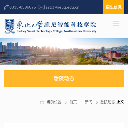
0335-8396075
sstc@neuq.edu.cn
招生信息
悉院动态
正文
当前位置
首页
新闻
悉院动态