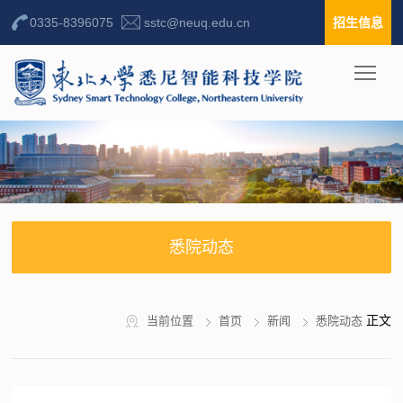
0335-8396075
sstc@neuq.edu.cn
招生信息
悉院动态
正文
当前位置
首页
新闻
悉院动态